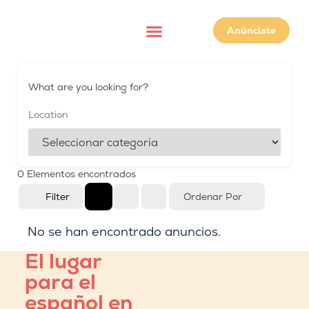
Anúnciate
Spanish-speaking services
What are you looking for?
0
Elementos encontrados
Filter
Ordenar Por
No se han encontrado anuncios.
El lugar
para el
español en