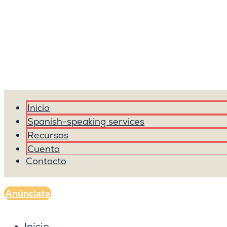
Inicio
Spanish-speaking services
Recursos
Cuenta
Contacto
Anúnciate
Inicio