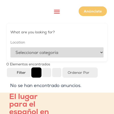
Anúnciate
Spanish-speaking services
What are you looking for?
0
Elementos encontrados
Filter
Ordenar Por
No se han encontrado anuncios.
El lugar
para el
español en